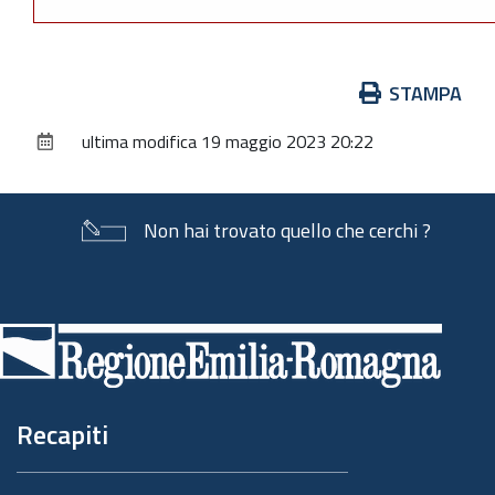
Azioni
STAMPA
sul
ultima modifica
19 maggio 2023 20:22
documento
Non hai trovato quello che cerchi ?
Piè
di
pagina
Recapiti