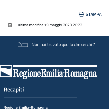
Azioni
STAMPA
sul
ultima modifica
19 maggio 2023 20:22
documento
Non hai trovato quello che cerchi ?
Piè
di
pagina
Recapiti
Regione Emilia-Romagna