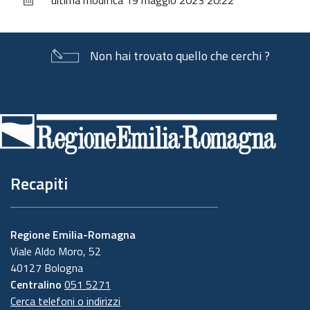
ultima modifica
19 maggio 2023 20:22
documento
Non hai trovato quello che cerchi ?
Piè
di
pagina
Recapiti
Regione Emilia-Romagna
Viale Aldo Moro, 52
40127 Bologna
Centralino
051 5271
Cerca telefoni o indirizzi