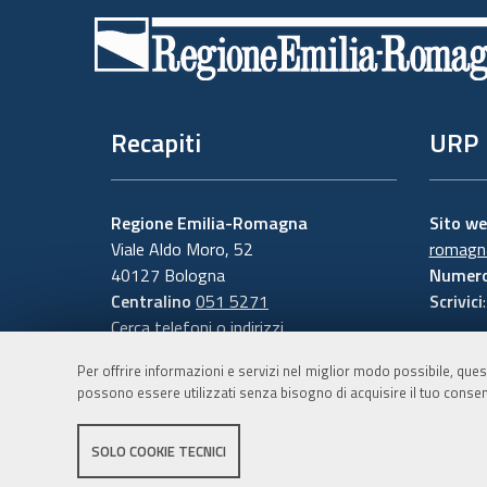
di
pagina
Recapiti
URP
Regione Emilia-Romagna
Sito w
Viale Aldo Moro, 52
romagna
40127 Bologna
Numero
Centralino
051 5271
Scrivici
Cerca telefoni o indirizzi
Per offrire informazioni e servizi nel miglior modo possibile, ques
possono essere utilizzati senza bisogno di acquisire il tuo consen
SOLO COOKIE TECNICI