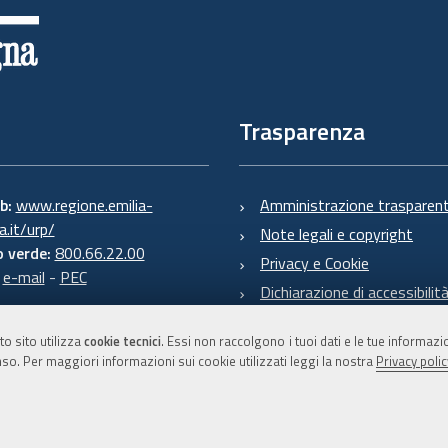
Trasparenza
eb:
www.regione.emilia-
Amministrazione trasparen
.it/urp/
Note legali e copyright
 verde:
800.66.22.00
Privacy e Cookie
:
e-mail
-
PEC
Dichiarazione di accessibilit
to sito utilizza
cookie tecnici
. Essi non raccolgono i tuoi dati e le tue informaz
so. Per maggiori informazioni sui cookie utilizzati leggi la nostra
Privacy polic
C.F. 800.625.903.79