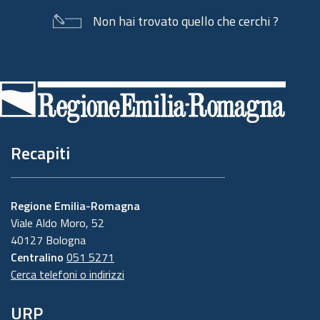
Non hai trovato quello che cerchi ?
Piè
di
pagina
Recapiti
Regione Emilia-Romagna
Viale Aldo Moro, 52
40127 Bologna
Centralino
051 5271
Cerca telefoni o indirizzi
URP