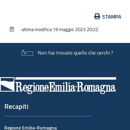
Azioni
STAMPA
sul
ultima modifica
19 maggio 2023 20:22
documento
Non hai trovato quello che cerchi ?
Piè
di
pagina
Recapiti
Regione Emilia-Romagna