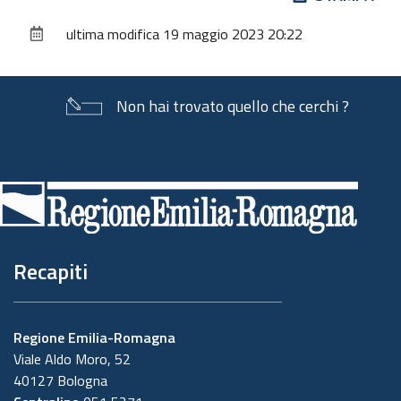
sul
ultima modifica
19 maggio 2023 20:22
documento
Non hai trovato quello che cerchi ?
Piè
di
pagina
Recapiti
Regione Emilia-Romagna
Viale Aldo Moro, 52
40127 Bologna