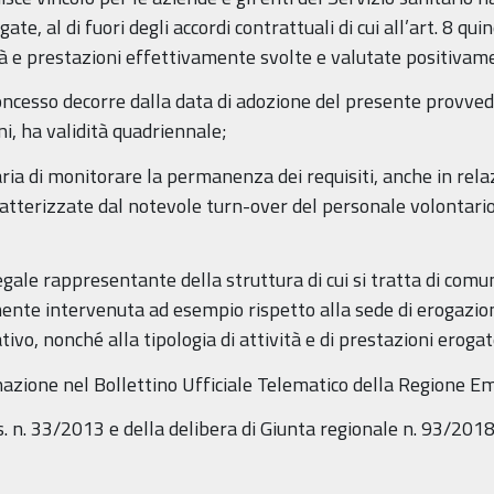
te, al di fuori degli accordi contrattuali di cui all’art. 8 q
tà e prestazioni effettivamente svolte e valutate positivame
oncesso decorre dalla data di adozione del presente provvedime
ni, ha validità quadriennale;
ria di monitorare la permanenza dei requisiti, anche in relaz
ratterizzate dal notevole turn-over del personale volontario
l legale rappresentante della struttura di cui si tratta di c
nte intervenuta ad esempio rispetto alla sede di erogazione
tivo, nonché alla tipologia di attività e di prestazioni eroga
nazione nel Bollettino Ufficiale Telematico della Regione 
gs. n. 33/2013 e della delibera di Giunta regionale n. 93/2018,