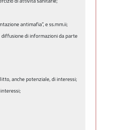
rcizio di attività sanitarie;
entazione antimafia”, e ss.mm.ii;
e diffusione di informazioni da parte
itto, anche potenziale, di interessi;
 interessi;