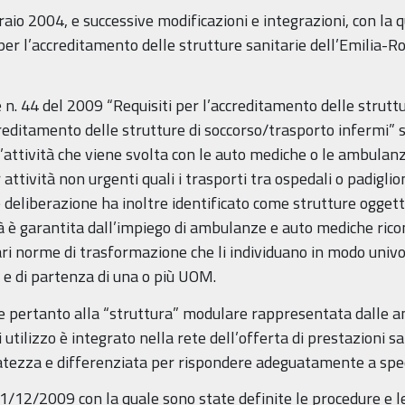
raio 2004, e successive modificazioni e integrazioni, con la 
 per l’accreditamento delle strutture sanitarie dell’Emilia-Ro
e n. 44 del 2009 “Requisiti per l’accreditamento delle strutt
creditamento delle strutture di soccorso/trasporto infermi” 
l’attività che viene svolta con le auto mediche o le ambulan
ttività non urgenti quali i trasporti tra ospedali o padiglio
le deliberazione ha inoltre identificato come strutture ogget
tà è garantita dall’impiego di ambulanze e auto mediche rico
ari norme di trasformazione che li individuano in modo univoc
a e di partenza di una o più UOM.
e pertanto alla “struttura” modulare rappresentata dalle 
ui utilizzo è integrato nella rete dell’offerta di prestazioni 
atezza e differenziata per rispondere adeguatamente a specif
’1/12/2009 con la quale sono state definite le procedure e l