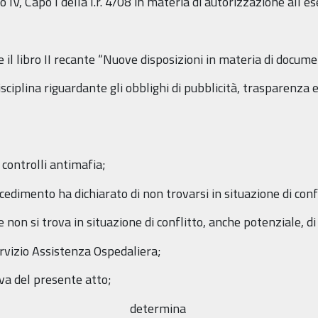
IV, Capo I della l.r. 4/08 in materia di autorizzazione all’ese
e il libro II recante “Nuove disposizioni in materia di docum
isciplina riguardante gli obblighi di pubblicità, trasparenza 
 controlli antimafia;
cedimento ha dichiarato di non trovarsi in situazione di confl
e non si trova in situazione di conflitto, anche potenziale, di
rvizio Assistenza Ospedaliera;
va del presente atto;
determina