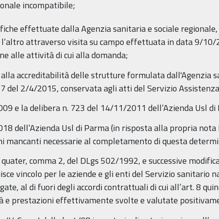
sonale incompatibile;
iche effettuate dalla Agenzia sanitaria e sociale regionale, ai 
l’altro attraverso visita su campo effettuata in data 9/10/2
one alle attività di cui alla domanda;
alla accreditabilità delle strutture formulata dall'Agenzia sa
del 2/4/2015, conservata agli atti del Servizio Assistenza
009 e la delibera n. 723 del 14/11/2011 dell’Azienda Usl d
018 dell’Azienda Usl di Parma (in risposta alla propria n
ni mancanti necessarie al completamento di questa determi
. 8 quater, comma 2, del DLgs 502/1992, e successive modificaz
e vincolo per le aziende e gli enti del Servizio sanitario n
te, al di fuori degli accordi contrattuali di cui all’art. 8 q
tà e prestazioni effettivamente svolte e valutate positivamen