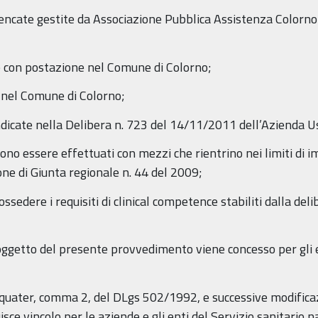
lencate gestite da Associazione Pubblica Assistenza Colorno 
 con postazione nel Comune di Colorno;
 nel Comune di Colorno;
ndicate nella Delibera n. 723 del 14/11/2011 dell’Azienda U
evono essere effettuati con mezzi che rientrino nei limiti di imp
one di Giunta regionale n. 44 del 2009;
possedere i requisiti di clinical competence stabiliti dalla de
 oggetto del presente provvedimento viene concesso per gli e
 8 quater, comma 2, del DLgs 502/1992, e successive modificaz
e vincolo per le aziende e gli enti del Servizio sanitario n