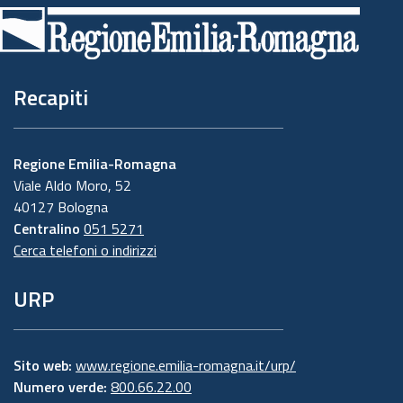
di
pagina
Recapiti
Regione Emilia-Romagna
Viale Aldo Moro, 52
40127 Bologna
Centralino
051 5271
Cerca telefoni o indirizzi
URP
Sito web:
www.regione.emilia-romagna.it/urp/
Numero verde:
800.66.22.00