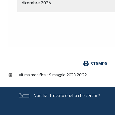
dicembre 2024.
Azioni
STAMPA
sul
ultima modifica
19 maggio 2023 20:22
documento
Non hai trovato quello che cerchi ?
Piè