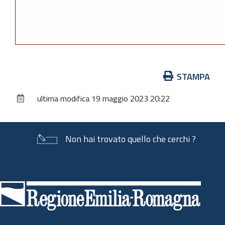
Azioni
STAMPA
sul
ultima modifica
19 maggio 2023 20:22
documento
Non hai trovato quello che cerchi ?
Piè
di
pagina