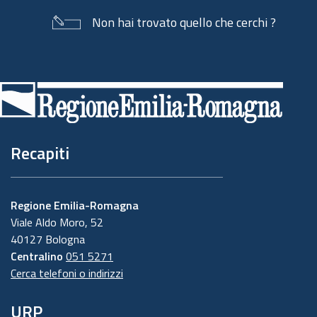
Non hai trovato quello che cerchi ?
Piè
di
pagina
Recapiti
Regione Emilia-Romagna
Viale Aldo Moro, 52
40127 Bologna
Centralino
051 5271
Cerca telefoni o indirizzi
URP