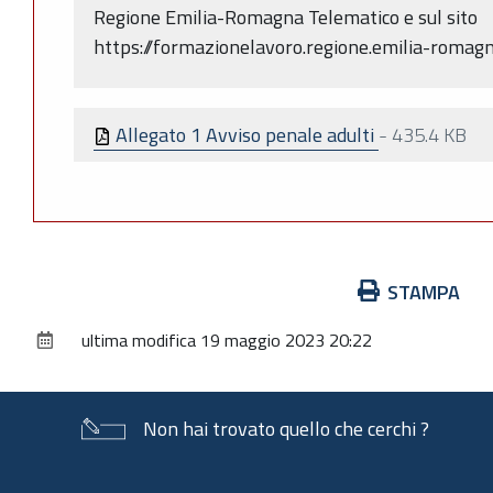
Regione Emilia-Romagna Telematico e sul sito
https://formazionelavoro.regione.emilia-romagna
Allegato 1 Avviso penale adulti
-
435.4 KB
Azioni
STAMPA
sul
ultima modifica
19 maggio 2023 20:22
documento
Non hai trovato quello che cerchi ?
Piè