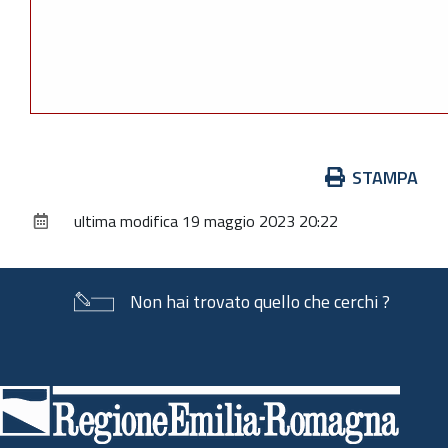
Azioni
STAMPA
sul
ultima modifica
19 maggio 2023 20:22
documento
Non hai trovato quello che cerchi ?
Piè
di
pagina