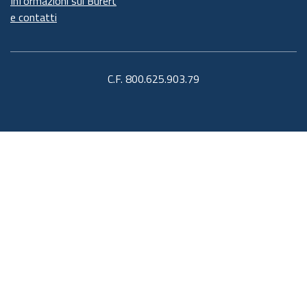
Informazioni sul Burert
e contatti
C.F. 800.625.903.79