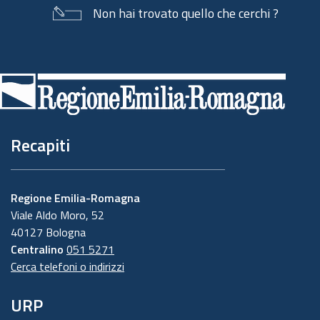
Non hai trovato quello che cerchi ?
Piè
di
pagina
Recapiti
Regione Emilia-Romagna
Viale Aldo Moro, 52
40127 Bologna
Centralino
051 5271
Cerca telefoni o indirizzi
URP