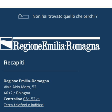
Non hai trovato quello che cerchi ?
Piè
di
pagina
Recapiti
Regione Emilia-Romagna
Viale Aldo Moro, 52
40127 Bologna
Centralino
051 5271
Cerca telefoni o indirizzi