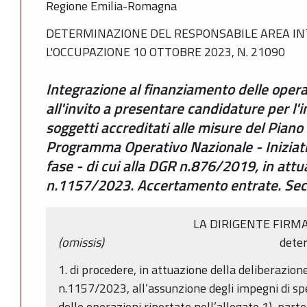
Regione Emilia-Romagna
DETERMINAZIONE DEL RESPONSABILE AREA IN
L'OCCUPAZIONE 10 OTTOBRE 2023, N. 21090
Integrazione al finanziamento delle opera
all'invito a presentare candidature per l'
soggetti accreditati alle misure del Piano
Programma Operativo Nazionale - Iniziati
fase - di cui alla DGR n.876/2019, in att
n.1157/2023. Accertamento entrate. Se
LA DIRIGENTE FIRM
(omissis)
dete
1. di procedere, in attuazione della deliberazion
n.1157/2023, all’assunzione degli impegni di spes
delle operazioni riportate nell’allegato 1), part