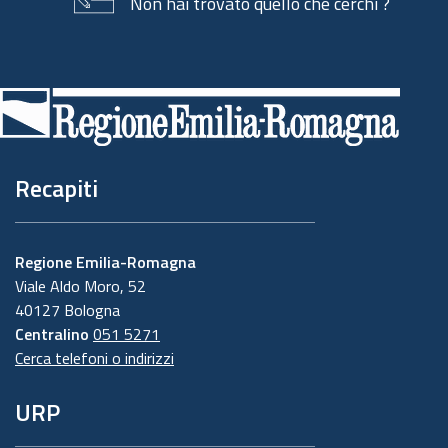
Non hai trovato quello che cerchi ?
Piè
di
pagina
Recapiti
Regione Emilia-Romagna
Viale Aldo Moro, 52
40127 Bologna
Centralino
051 5271
Cerca telefoni o indirizzi
URP