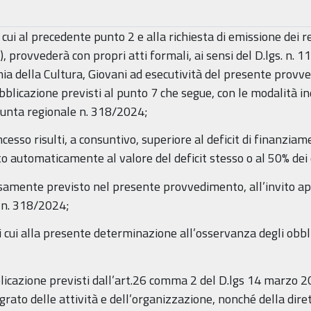
i cui al precedente punto 2 e alla richiesta di emissione dei r
 1), provvederà con propri atti formali, ai sensi del D.lgs. n. 
omia della Cultura, Giovani ad esecutività del presente pro
blicazione previsti al punto 7 che segue, con le modalità in
iunta regionale n. 318/2024;
oncesso risulti, a consuntivo, superiore al deficit di finanziam
to automaticamente al valore del deficit stesso o al 50% dei 
ssamente previsto nel presente provvedimento, all’invito app
e n. 318/2024;
 di cui alla presente determinazione all’osservanza degli obbl
blicazione previsti dall’art.26 comma 2 del D.lgs 14 marzo 20
rato delle attività e dell’organizzazione, nonché della dirett