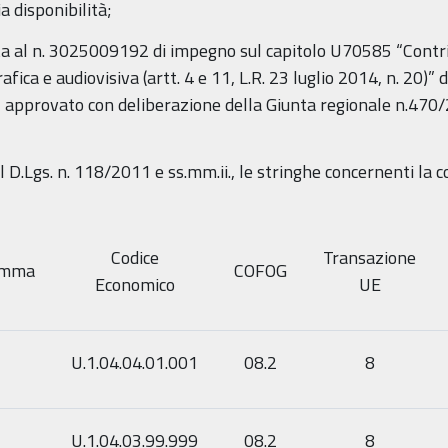
 disponibilità;
ta al n. 3025009192 di impegno sul capitolo U70585 “Contri
ca e audiovisiva (artt. 4 e 11, L.R. 23 luglio 2014, n. 20)” d
approvato con deliberazione della Giunta regionale n.470/
el D.Lgs. n. 118/2011 e ss.mm.ii., le stringhe concernenti la 
Codice
Transazione
amma
COFOG
Economico
UE
U.1.04.04.01.001
08.2
8
U.1.04.03.99.999
08.2
8