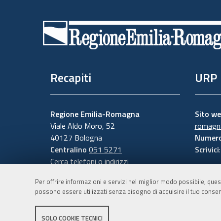
Piè
di
pagina
Recapiti
URP
Regione Emilia-Romagna
Sito w
Viale Aldo Moro, 52
romagna
40127 Bologna
Numero
Centralino
051 5271
Scrivici
Cerca telefoni o indirizzi
Per offrire informazioni e servizi nel miglior modo possibile, ques
possono essere utilizzati senza bisogno di acquisire il tuo consen
SOLO COOKIE TECNICI