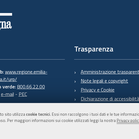
Trasparenza
eb:
www.regione.emilia-
Amministrazione trasparen
.it/urp/
Note legali e copyright
 verde:
800.66.22.00
Privacy e Cookie
:
e-mail
-
PEC
Dichiarazione di accessibilit
to sito utilizza
cookie tecnici
. Essi non raccolgono i tuoi dati e le tue informaz
so. Per maggiori informazioni sui cookie utilizzati leggi la nostra
Privacy polic
C.F. 800.625.903.79