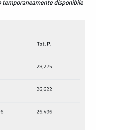
osto temporaneamente disponibile
Tot. P.
5
28,275
2
26,622
96
26,496