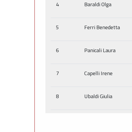
4
Baraldi Olga
5
Ferri Benedetta
6
Panicali Laura
7
Capelli Irene
8
Ubaldi Giulia