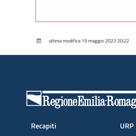
ultima modifica
19 maggio 2023 20:22
Piè
di
pagina
Recapiti
URP