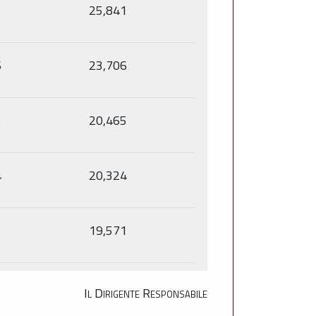
1
25,841
6
23,706
5
20,465
4
20,324
1
19,571
Il Dirigente Responsabile