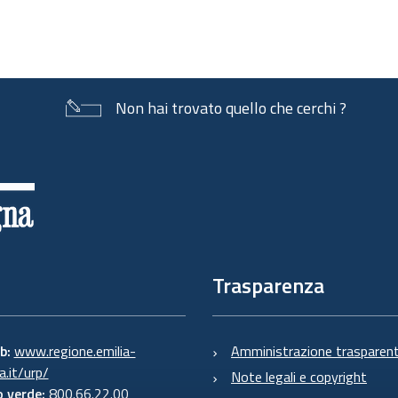
Non hai trovato quello che cerchi ?
Trasparenza
eb:
www.regione.emilia-
Amministrazione trasparen
.it/urp/
Note legali e copyright
 verde:
800.66.22.00