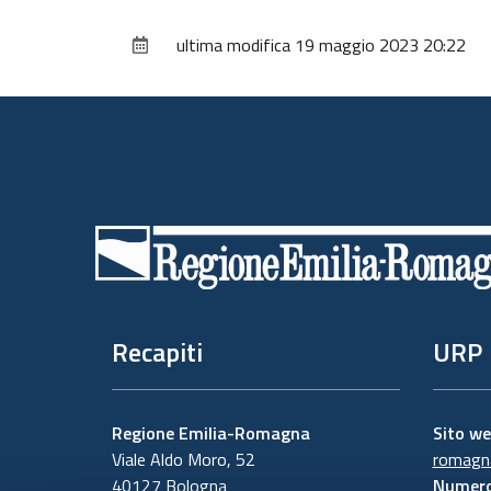
ultima modifica
19 maggio 2023 20:22
Piè
di
pagina
Recapiti
URP
Regione Emilia-Romagna
Sito w
Viale Aldo Moro, 52
romagna
40127 Bologna
Numero