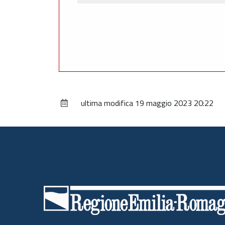
ultima modifica
19 maggio 2023 20:22
Piè
di
pagina