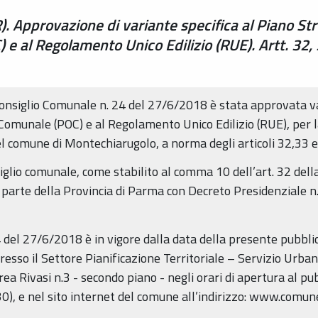
 Approvazione di variante specifica al Piano Str
e al Regolamento Unico Edilizio (RUE). Artt. 32,
Consiglio Comunale n. 24 del 27/6/2018 è stata approvata va
omunale (POC) e al Regolamento Unico Edilizio (RUE), per la
el comune di Montechiarugolo, a norma degli articoli 32,33 
lio comunale, come stabilito al comma 10 dell’art. 32 dell
 parte della Provincia di Parma con Decreto Presidenziale n
del 27/6/2018 è in vigore dalla data della presente pubblic
esso il Settore Pianificazione Territoriale – Servizio Urban
a Rivasi n.3 - secondo piano - negli orari di apertura al p
30), e nel sito internet del comune all’indirizzo: www.comun