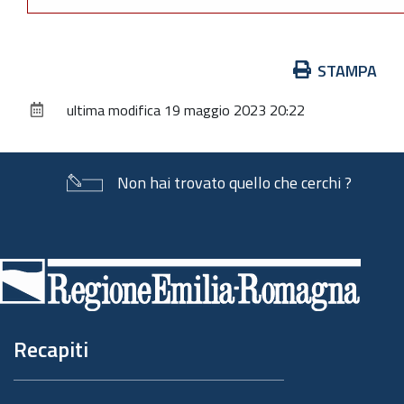
Azioni
STAMPA
sul
ultima modifica
19 maggio 2023 20:22
documento
Non hai trovato quello che cerchi ?
Piè
di
pagina
Recapiti