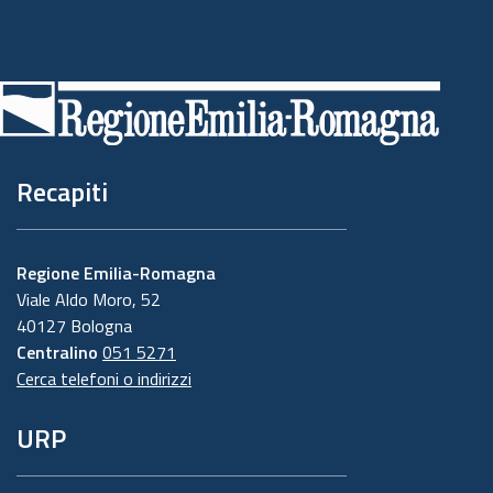
Piè
di
pagina
Recapiti
Regione Emilia-Romagna
Viale Aldo Moro, 52
40127 Bologna
Centralino
051 5271
Cerca telefoni o indirizzi
URP