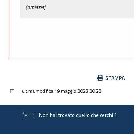
(omissis)
Azioni
STAMPA
sul
ultima modifica
19 maggio 2023 20:22
documento
Non hai trovato quello che cerchi ?
Piè