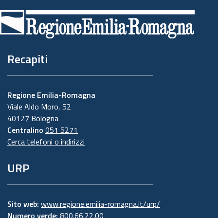
di
pagina
Recapiti
Regione Emilia-Romagna
Viale Aldo Moro, 52
40127 Bologna
Centralino
051 5271
Cerca telefoni o indirizzi
URP
Sito web:
www.regione.emilia-romagna.it/urp/
Numero verde:
800.66.22.00