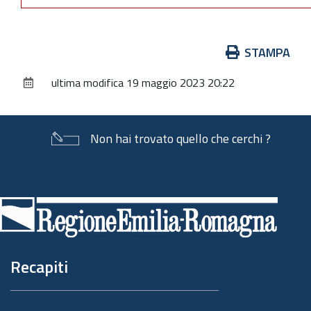
Azioni
STAMPA
sul
ultima modifica
19 maggio 2023 20:22
documento
Non hai trovato quello che cerchi ?
Piè
di
pagina
Recapiti