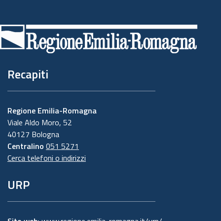
Piè
di
pagina
Recapiti
Regione Emilia-Romagna
Viale Aldo Moro, 52
40127 Bologna
Centralino
051 5271
Cerca telefoni o indirizzi
URP
Sito web:
www.regione.emilia-romagna.it/urp/