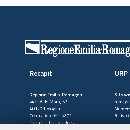
Piè
di
pagina
Recapiti
URP
Regione Emilia-Romagna
Sito w
Viale Aldo Moro, 52
romagna
40127 Bologna
Numero
Centralino
051 5271
Scrivici
Cerca telefoni o indirizzi