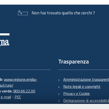
Non hai trovato quello che cerchi ?
Trasparenza
eb:
www.regione.emilia-
Amministrazione trasparen
.it/urp/
Note legali e copyright
 verde:
800.66.22.00
Privacy e Cookie
:
e-mail
-
PEC
Dichiarazione di accessibilit