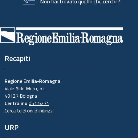
Non hai trovato quello che cerchi ?
Piè
di
pagina
Recapiti
Regione Emilia-Romagna
Viale Aldo Moro, 52
40127 Bologna
Centralino
051 5271
Cerca telefoni o indirizzi
URP