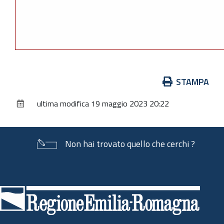
Azioni
STAMPA
sul
ultima modifica
19 maggio 2023 20:22
documento
Non hai trovato quello che cerchi ?
Piè
di
pagina