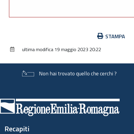
Azioni
STAMPA
sul
ultima modifica
19 maggio 2023 20:22
documento
Non hai trovato quello che cerchi ?
Piè
di
pagina
Recapiti