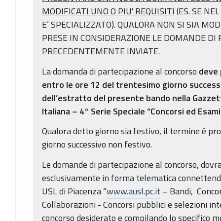
MODIFICATI UNO O PIU' REQUISITI
(ES. SE NE
E’ SPECIALIZZATO). QUALORA NON SI SIA MO
PRESE IN CONSIDERAZIONE LE DOMANDE DI 
PRECEDENTEMENTE INVIATE.
La domanda di partecipazione al concorso
deve 
entro le ore 12 del trentesimo giorno successi
dell’estratto del presente bando nella Gazzett
Italiana – 4° Serie Speciale “Concorsi ed Esami”
Qualora detto giorno sia festivo, il termine è pr
giorno successivo non festivo.
Le domande di partecipazione al concorso, dov
esclusivamente in forma telematica connettendos
USL di Piacenza “
www.ausl.pc.it
– Bandi, Concors
Collaborazioni - Concorsi pubblici e selezioni int
concorso desiderato e compilando lo specifico 