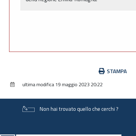
Azioni
STAMPA
sul
ultima modifica
19 maggio 2023 20:22
documento
Non hai trovato quello che cerchi ?
Piè
di