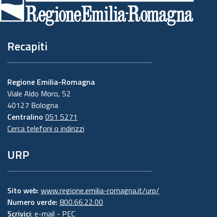
pagina
Recapiti
Regione Emilia-Romagna
Viale Aldo Moro, 52
40127 Bologna
Centralino
051 5271
Cerca telefoni o indirizzi
URP
Sito web:
www.regione.emilia-romagna.it/urp/
Numero verde:
800.66.22.00
Scrivici
:
e-mail
-
PEC