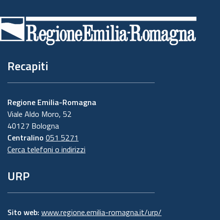
Piè
di
pagina
Recapiti
Regione Emilia-Romagna
Viale Aldo Moro, 52
40127 Bologna
Centralino
051 5271
Cerca telefoni o indirizzi
URP
Sito web:
www.regione.emilia-romagna.it/urp/