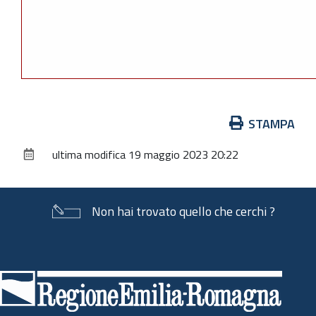
Azioni
STAMPA
sul
ultima modifica
19 maggio 2023 20:22
documento
Non hai trovato quello che cerchi ?
Piè
di
pagina