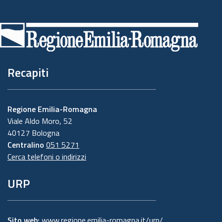
Piè
di
pagina
Recapiti
Regione Emilia-Romagna
Viale Aldo Moro, 52
40127 Bologna
Centralino
051 5271
Cerca telefoni o indirizzi
URP
Sito web:
www.regione.emilia-romagna.it/urp/