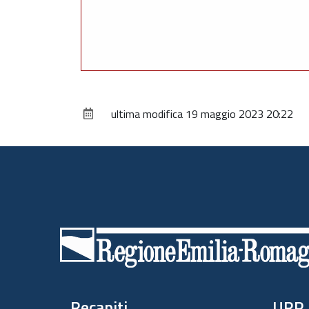
ultima modifica
19 maggio 2023 20:22
Piè
di
pagina
Recapiti
URP