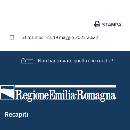
Azioni
STAMPA
sul
ultima modifica
19 maggio 2023 20:22
documento
Non hai trovato quello che cerchi ?
Piè
di
pagina
Recapiti