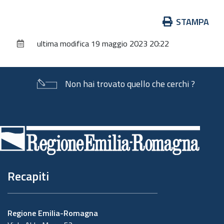
Azioni
STAMPA
sul
ultima modifica
19 maggio 2023 20:22
documento
Non hai trovato quello che cerchi ?
Piè
di
pagina
Recapiti
Regione Emilia-Romagna