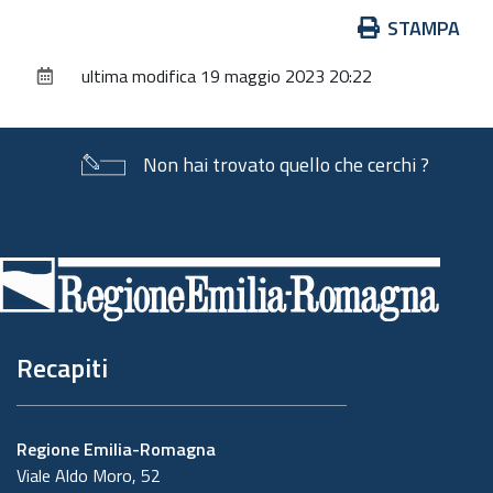
Azioni
STAMPA
sul
ultima modifica
19 maggio 2023 20:22
documento
Non hai trovato quello che cerchi ?
Piè
di
pagina
Recapiti
Regione Emilia-Romagna
Viale Aldo Moro, 52