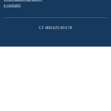
e contatti
C.F. 800.625.903.79