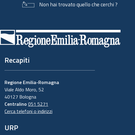
Non hai trovato quello che cerchi ?
Piè
di
pagina
Recapiti
Regione Emilia-Romagna
Viale Aldo Moro, 52
40127 Bologna
Centralino
051 5271
Cerca telefoni o indirizzi
URP