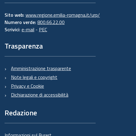
Sito web:
www.regione.emilia-romagna.it/urp/
Numero verde:
800.66.22.00
Scrivici
:
e-mail
-
PEC
Trasparenza
Amministrazione trasparente
Note legali e copyright
Privacy e Cookie
Dichiarazione di accessibilità
Redazione
Informazioni sul Burert