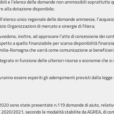
bili e l’elenco delle domande non ammissibili soprattutto q
e alla dotazione disponibile;
l’elenco unico regionale delle domande ammesse, l’acquisizi
io Organizzazioni di mercato e sinergie di filiera;
ovvedono, inoltre, ad approvare l’atto di concessione dei cont
spetto a quello finanziabile per scarsa disponibilità finanzia
Emilia-Romagna che varrà come comunicazione ai beneficiari
integrato in funzione delle ulteriori risorse o economie che
vranno essere esperiti gli adempimenti previsti dalla legge
2020 sono state presentate n.119 domande di aiuto, relative
a 2020/2021, secondo le modalità stabilite da AGREA, di com