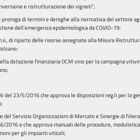
nversione e ristrutturazione dei vigneti”;
proroga di termini e deroghe alla normativa del settore agr
estione dell’emergenza epidemiologica da COVID-19;
i., di riparto delle risorse assegnate alla Misura Ristruttur
Bolzano;
della dotazione finanziaria OCM vino per la campagna vitivi
ano;
46 del 23/5/2016 che approva le disposizioni reg.li per la ge
i;
del Servizio Organizzazioni di Mercato e Sinergie di filiera
746/2016 e che approva manuali delle procedure, modulistica
oni per gli impianti viticoli;