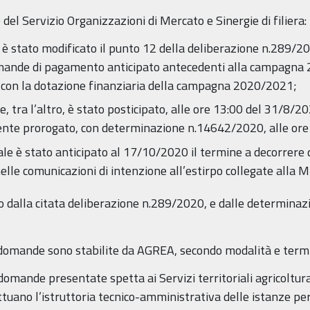
del Servizio Organizzazioni di Mercato e Sinergie di filiera:
 è stato modificato il punto 12 della deliberazione n.289/2
domande di pagamento anticipato antecedenti alla campagna
, con la dotazione finanziaria della campagna 2020/2021;
, tra l’altro, è stato posticipato, alle ore 13:00 del 31/8/2
mente prorogato, con determinazione n.14642/2020, alle or
le è stato anticipato al 17/10/2020 il termine a decorrere 
 nelle comunicazioni di intenzione all’estirpo collegate alla M
o dalla citata deliberazione n.289/2020, e dalle determinaz
e domande sono stabilite da AGREA, secondo modalità e term
 domande presentate spetta ai Servizi territoriali agricoltur
tuano l’istruttoria tecnico-amministrativa delle istanze pe