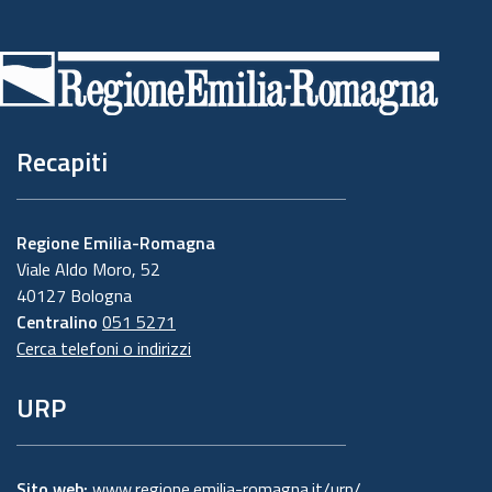
Piè
di
pagina
Recapiti
Regione Emilia-Romagna
Viale Aldo Moro, 52
40127 Bologna
Centralino
051 5271
Cerca telefoni o indirizzi
URP
Sito web:
www.regione.emilia-romagna.it/urp/