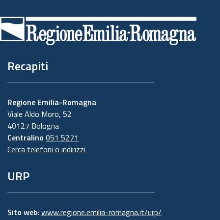
Piè
di
pagina
Recapiti
Regione Emilia-Romagna
Viale Aldo Moro, 52
40127 Bologna
Centralino
051 5271
Cerca telefoni o indirizzi
URP
Sito web:
www.regione.emilia-romagna.it/urp/