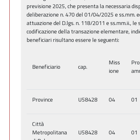
previsione 2025, che presenta la necessaria dis
deliberazione n. 470 del 01/04/2025 e ss.mm. ed 
attuazione del D.lgs. n. 118/2011 e ss.mm.ii., le
codificazione della transazione elementare, indic
beneficiari risultano essere le seguenti:
Miss
Pro
Beneficiario
cap.
ione
am
Province
U58428
04
01
Città
Metropolitana
U58428
04
01