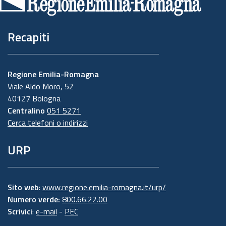
pagina
Recapiti
Regione Emilia-Romagna
Viale Aldo Moro, 52
40127 Bologna
Centralino
051 5271
Cerca telefoni o indirizzi
URP
Sito web:
www.regione.emilia-romagna.it/urp/
Numero verde:
800.66.22.00
Scrivici
:
e-mail
-
PEC