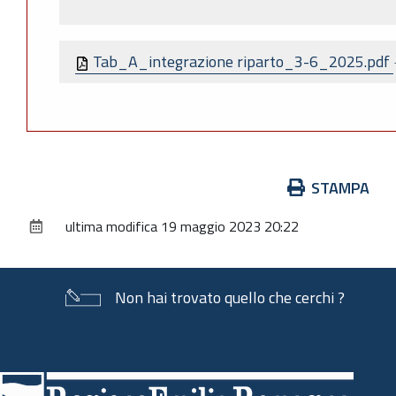
Tab_A_integrazione riparto_3-6_2025.pdf
Azioni
STAMPA
sul
ultima modifica
19 maggio 2023 20:22
documento
Non hai trovato quello che cerchi ?
Piè
di