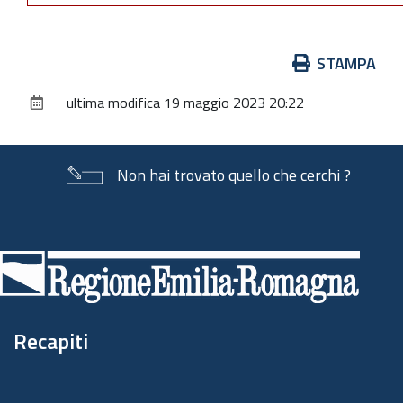
Azioni
STAMPA
sul
ultima modifica
19 maggio 2023 20:22
documento
Non hai trovato quello che cerchi ?
Piè
di
pagina
Recapiti