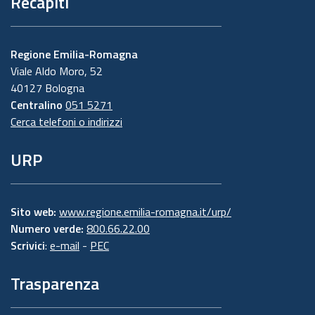
Recapiti
Regione Emilia-Romagna
Viale Aldo Moro, 52
40127 Bologna
Centralino
051 5271
Cerca telefoni o indirizzi
URP
Sito web:
www.regione.emilia-romagna.it/urp/
Numero verde:
800.66.22.00
Scrivici
:
e-mail
-
PEC
Trasparenza