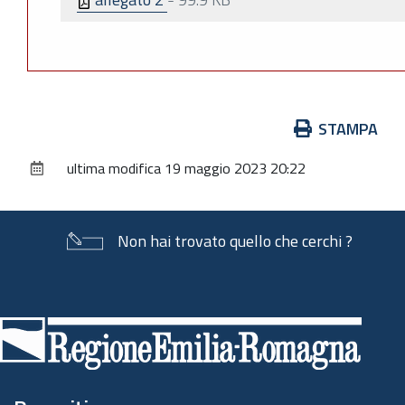
Azioni
STAMPA
sul
ultima modifica
19 maggio 2023 20:22
documento
Non hai trovato quello che cerchi ?
Piè
di
pagina