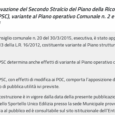
zione del Secondo Stralcio del Piano della Rico
PSC), variante al Piano operativo Comunale n. 2 
nsiglio comunale n. 20 del 30/3/2015, esecutiva, è stato app
. 13 della L.R. 16/2012, costituente variante al Piano strut
 PSC determina anche effetti di variante al Piano operativo 
PSC, con effetti di modifica ai POC, comporta l’apposizione de
di pubblica utilità ivi previste.
icostruzione è in vigore dalla data della presente pubblicazi
llo Sportello Unico Edilizia presso la sede Municipale provv
 al pubblico ed è consultabile sul sito istituzionale dell’Ent