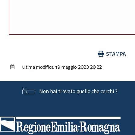
Azioni
STAMPA
sul
ultima modifica
19 maggio 2023 20:22
documento
Non hai trovato quello che cerchi ?
Piè
di
pagina