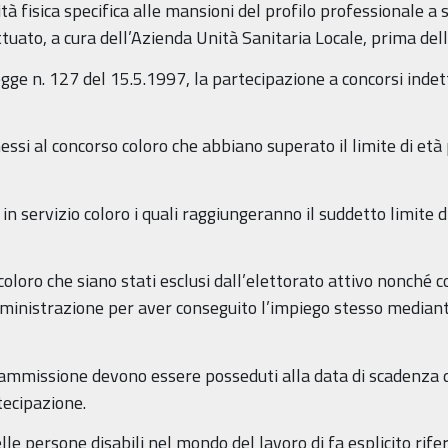
isica specifica alle mansioni del profilo professionale a 
ettuato, a cura dell’Azienda Unità Sanitaria Locale, prima del
Legge n. 127 del 15.5.1997, la partecipazione a concorsi ind
 al concorso coloro che abbiano superato il limite di età 
n servizio coloro i quali raggiungeranno il suddetto limite 
loro che siano stati esclusi dall’elettorato attivo nonché co
ministrazione per aver conseguito l’impiego stesso mediante
 di ammissione devono essere posseduti alla data di scadenza 
ecipazione.
le persone disabili nel mondo del lavoro di fa esplicito rif