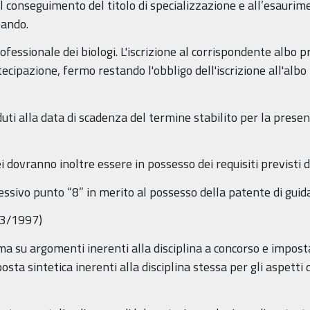
l conseguimento del titolo di specializzazione e all’esaurime
bando.
ofessionale dei biologi. L'iscrizione al corrispondente albo p
cipazione, fermo restando l'obbligo dell'iscrizione all'albo 
duti alla data di scadenza del termine stabilito per la pres
i dovranno inoltre essere in possesso dei requisiti previsti d
essivo punto “8” in merito al possesso della patente di guida
83/1997)
ma su argomenti inerenti alla disciplina a concorso e impost
posta sintetica inerenti alla disciplina stessa per gli aspetti