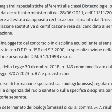
magistrali/specialistiche afferenti alle classi Biotecnologie
sti dai decreti interministeriali del 28/06/2011, dell’11/11/
sere attestato da apposita certificazione rilasciata dall’Univer
zione sostitutiva di certificazione resa dal candidato ai se
azione.
 oggetto del concorso o in disciplina equipollente ai sensi 
rato con D.P.R. n. 156 del 9.3.2000, la specializzazione nella
fine ai sensi del D.M. 31.1.1998 e s.m.i.
8, della Legge 30 dicembre 2018, n. 145 come modificato dal
egge 3/07/2023 n. 87, è previsto che:
orso di formazione specialistica, i biologi (omissis) regolar
a dirigenza del ruolo sanitario sulla specifica disciplina band
orie separate;
eterminato dei biologi (omissis) di cui al comma 547, risulta