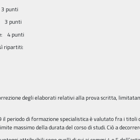
3 punti
: 3 punti
e: 4 punti
 ripartiti:
orrezione degli elaborati relativi alla prova scritta, limitata
9 il periodo di formazione specialistica è valutato fra i titoli
el limite massimo della durata del corso di studi. Ciò a deco
 punteggi attribuibili sono quelli di cui ai commi 4 e 5 dell’ar