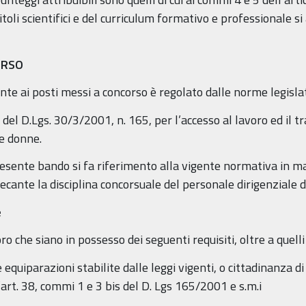
toli scientifici e del curriculum formativo e professionale si 
ORSO
nte ai posti messi a concorso è regolato dalle norme legislat
7 del D.Lgs. 30/3/2001, n. 165, per l’accesso al lavoro ed il 
 e donne.
sente bando si fa riferimento alla vigente normativa in mate
nte la disciplina concorsuale del personale dirigenziale d
e
 che siano in possesso dei seguenti requisiti, oltre a quelli sp
uiparazioni stabilite dalle leggi vigenti, o cittadinanza di
ll’art. 38, commi 1 e 3 bis del D. Lgs 165/2001 e s.m.i