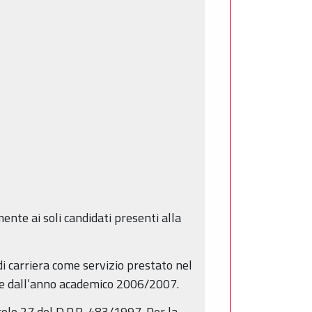
mente ai soli candidati presenti alla
 di carriera come servizio prestato nel
rrere dall’anno academico 2006/2007.
ticolo 27 del D.P.R. 483/1997. Per la