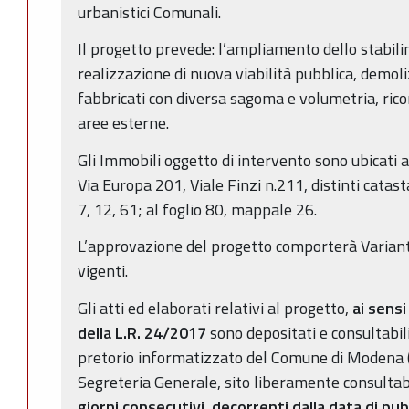
urbanistici Comunali.
Il progetto prevede: l’ampliamento dello stabi
realizzazione di nuova viabilità pubblica, demoli
fabbricati con diversa sagoma e volumetria, rico
aree esterne.
Gli Immobili oggetto di intervento sono ubicati
Via Europa 201, Viale Finzi n.211, distinti catas
7, 12, 61; al foglio 80, mappale 26.
L’approvazione del progetto comporterà Variant
vigenti.
Gli atti ed elaborati relativi al progetto,
ai sensi
della L.R. 24/2017
sono depositati e consultabili
pretorio informatizzato del Comune di Modena 
Segreteria Generale, sito liberamente consultabil
giorni consecutivi, decorrenti dalla data di pu