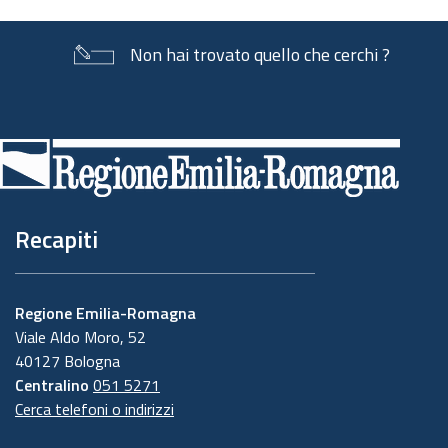
Non hai trovato quello che cerchi ?
Piè
di
pagina
Recapiti
Regione Emilia-Romagna
Viale Aldo Moro, 52
40127 Bologna
Centralino
051 5271
Cerca telefoni o indirizzi