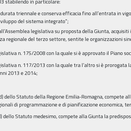
03 stabilendo in particolare:
urata triennale e conserva efficacia fino all’entrata in vigor
 sviluppo del sistema integrato”;
l’Assemblea legislativa su proposta della Giunta, acquisiti i
a regionale del terzo settore, sentite le organizzazioni sin
islativa n. 175/2008 con la quale si è approvato il Piano so
islativa n. 117/2013 con la quale tra l’altro si è prorogata 
 anni 2013 e 2014;
tt. d) dello Statuto della Regione Emilia-Romagna, compete a
gionali di programmazione e di pianificazione economica, ter
t. d) dello Statuto medesimo, compete alla Giunta la predispo