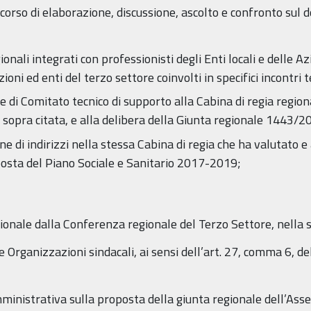
rcorso di elaborazione, discussione, ascolto e confronto sul
ionali integrati con professionisti degli Enti locali e delle Az
zioni ed enti del terzo settore coinvolti in specifici incontri t
de di Comitato tecnico di supporto alla Cabina di regia regiona
15 sopra citata, e alla delibera della Giunta regionale 1443/20
one di indirizzi nella stessa Cabina di regia che ha valutato
oposta del Piano Sociale e Sanitario 2017-2019;
gionale dalla Conferenza regionale del Terzo Settore, nella
e Organizzazioni sindacali, ai sensi dell’art. 27, comma 6, de
mministrativa sulla proposta della giunta regionale dell’Ass