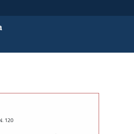
a
. 120