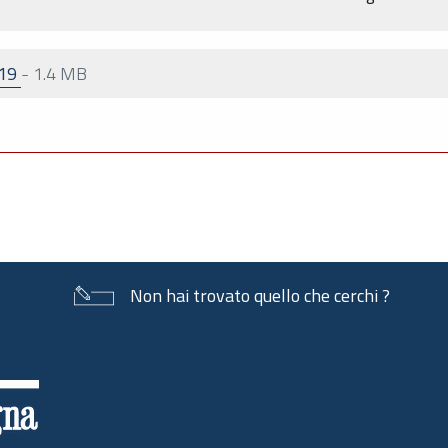
019
-
1.4 MB
Non hai trovato quello che cerchi ?